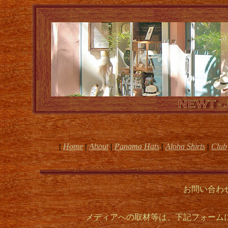
|
Home
|
About
|
Panama Hats
|
Aloha Shirts
|
Club
お問い合わ
メディアへの取材等は、下記フォーム